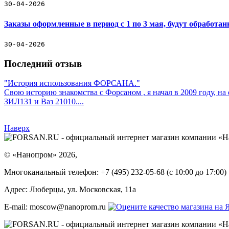
30-04-2026
Заказы оформленные в период с 1 по 3 мая, будут обработа
30-04-2026
Последний отзыв
"История использования ФОРСАНА."
Свою историю знакомства с Форсаном , я начал в 2009 году, н
ЗИЛ131 и Ваз 21010....
Наверх
©
«Нанопром»
2026,
Многоканальный телефон:
+7 (495) 232-05-68
(c 10:00 до 17:00)
Адрес:
Люберцы, ул. Московская, 11а
E-mail: moscow@nanoprom.ru