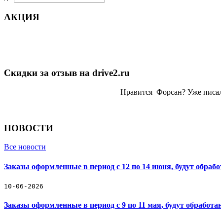
АКЦИЯ
Скидки за отзыв на drive2.ru
Нравится Форсан? Уже писа
НОВОСТИ
Все новости
Заказы оформленные в период с 12 по 14 июня, будут обраб
10-06-2026
Заказы оформленные в период с 9 по 11 мая, будут обработ