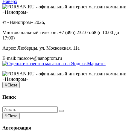
Наверх
©
«Нанопром»
2026,
Многоканальный телефон:
+7 (495) 232-05-68
(c 10:00 до
17:00)
Адрес:
Люберцы, ул. Московская, 11а
E-mail: moscow@nanoprom.ru
Ч
Close
Поиск
Ч
Close
Авторизация