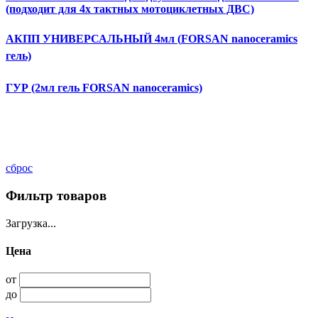
(подходит для 4х тактных мотоциклетных ДВС)
АКПП УНИВЕРСАЛЬНЫЙ 4мл (
FORSAN
nanoceramics
гель)
ГУР (2мл гель FORSAN nanoceramics)
сброс
Фильтр товаров
Загрузка...
Цена
от
до