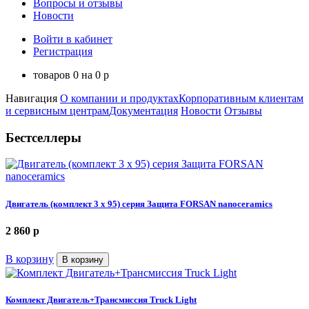
Вопросы и отзывы
Новости
Войти в кабинет
Регистрация
товаров
0
на
0
p
Навигация
О компании и продуктах
Корпоративным клиентам
и сервисным центрам
Документация
Новости
Отзывы
Бестселлеры
Двигатель (комплект 3 х 95) серия Защита FORSAN nanoceramics
2 860
p
В корзину
В корзину
Комплект Двигатель+Трансмиссия Truck Light