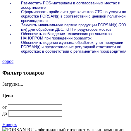
Разместить POS-материалы в согласованных местах и
ассортименте
Сформировать прайс-лист для клиентов СТО на услуги по
обработке
FORSAN(r) в соответствии с ценовой политикой
производителя
Закупить минимальную партию продукции FORSAN(r) (200
мл) для
обработки ДВС, КПП и редукторов мостов
Обеспечить соблюдение технических регламентов
НАНОПРОМ при
проведении обработок
Обеспечить ведение журнала обработок, учет продукции
FORSAN(r) и п
редоставление регулярной отчетности об
обработках в соответствии
с регламентами производителя
сброс
Фильтр товаров
Загрузка...
Цена
от
до
Наверх