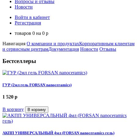
Вопросы и отзывы
Новости
Войти в кабинет
Регистрация
товаров
0
на
0
p
Навигация
О компании и продуктах
Корпоративным клиентам
и сервисным центрам
Документация
Новости
Отзывы
Бестселлеры
ГУР (2мл гель FORSAN nanoceramics)
1 520
p
В корзину
В корзину
АКПП УНИВЕРСАЛЬНЫЙ 4мл (FORSAN nanoceramics гель)